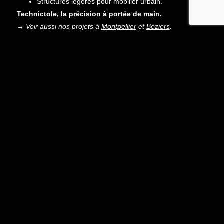
Structures légères pour mobilier urbain.
Technictole, la précision à portée de main.
→ Voir aussi nos projets à
Montpellier
et
Béziers
.
PRÉCÉDENT
SUIVANT
TÔLERIE DE PRÉCISION À MONTPELLIER
TÔLERIE DE PRÉCISION À BÉZIERS