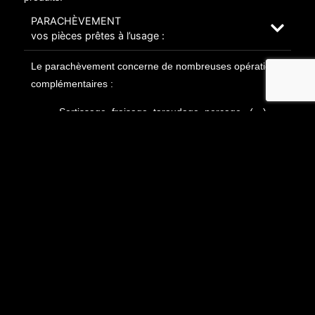
PARACHÈVEMENT
vos pièces prêtes à l’usage :
Le parachèvement concerne de nombreuses opérations
complémentaires :
Sertissage, fraisage, taraudage, perçage, (…)
Toute intégration de composants: inserts, rivets,
goujons soudés, visserie, etc. liés au montage de
sous-ensembles selon vos plans.
Ebavurage mécanique ou manuel : suppression
de toutes les bavures issues de la découpe, du
poinçonnage ou de l’usinage. C’est la garantie
d’un état de surface homogène.
FINITIONS
Pour un rendu unique et remarquable :